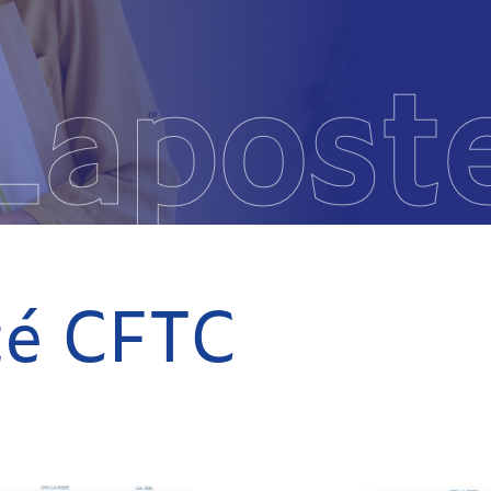
Lapost
ité CFTC