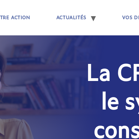
TRE ACTION
ACTUALITÉS
VOS D
La C
le 
cons