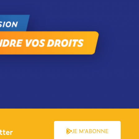
ter​
JE M'ABONNE