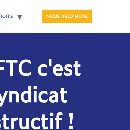
ROITS
NOUS REJOINDRE
FTC c'est
syndicat
tructif !