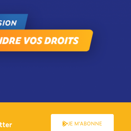
ter​
JE M'ABONNE