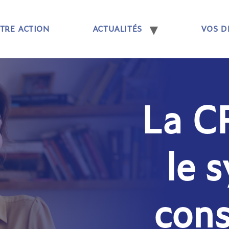
TRE ACTION
ACTUALITÉS
VOS D
La C
le 
cons