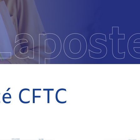
Lapost
ité CFTC