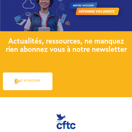
Actualités, ressources, ne manquez
rien abonnez vous à notre newsletter​
JE M'ABONNE