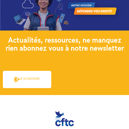
Actualités, ressources, ne manquez
rien abonnez vous à notre newsletter​
JE M'ABONNE