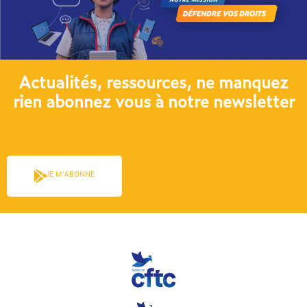
Actualités, ressources, ne manquez
rien abonnez vous à notre newsletter​
JE M'ABONNE