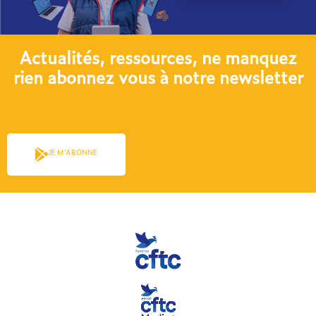
Actualités, ressources, ne manquez
rien abonnez vous à notre newsletter​
JE M'ABONNE