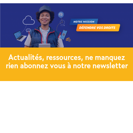
Actualités, ressources, ne manquez
rien abonnez vous à notre newsletter​
JE M'ABONNE