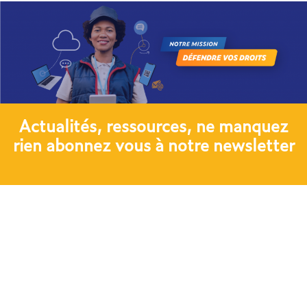
Actualités, ressources, ne manquez
rien abonnez vous à notre newsletter​
JE M'ABONNE