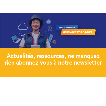
Actualités, ressources, ne manquez
rien abonnez vous à notre newsletter​
JE M'ABONNE