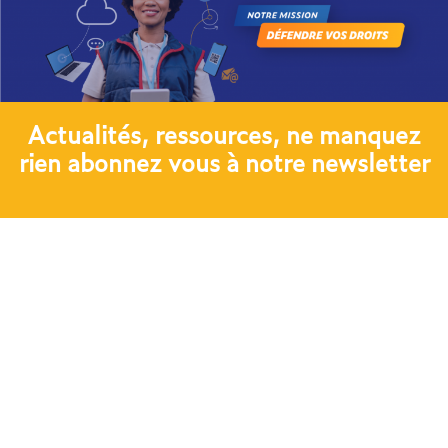
Actualités, ressources, ne manquez
rien abonnez vous à notre newsletter​
JE M'ABONNE