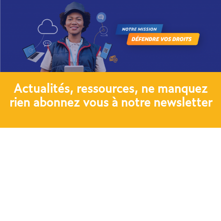
Actualités, ressources, ne manquez
rien abonnez vous à notre newsletter​
JE M'ABONNE