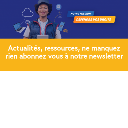
Actualités, ressources, ne manquez
rien abonnez vous à notre newsletter​
JE M'ABONNE